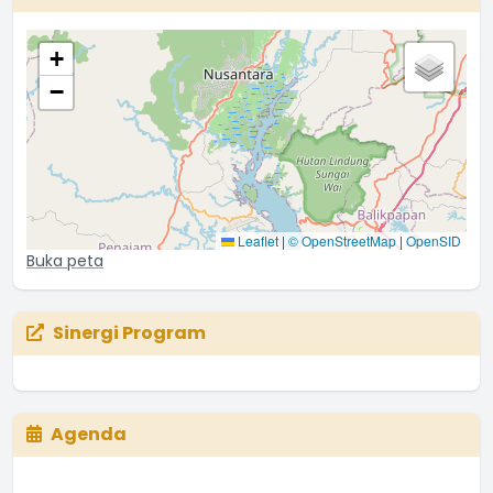
+
−
Leaflet
|
© OpenStreetMap
|
OpenSID
Buka peta
Sinergi Program
Agenda