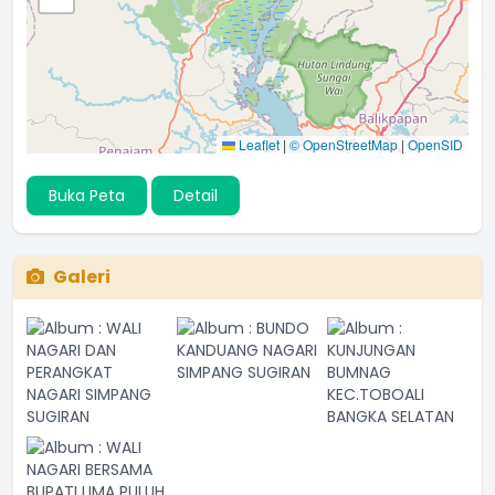
Leaflet
|
© OpenStreetMap
|
OpenSID
Buka Peta
Detail
Galeri