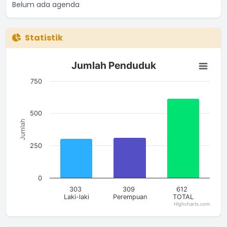
Belum ada agenda
Statistik
Jumlah Penduduk
Jumlah Penduduk
Bar chart with 3 bars.
The chart has 1 X axis displaying categories.
750
The chart has 1 Y axis displaying Jumlah. Data ranges from 30
500
Jumlah
250
0
303
309
612
Laki-laki
Perempuan
TOTAL
Highcharts.com
End of interactive chart.