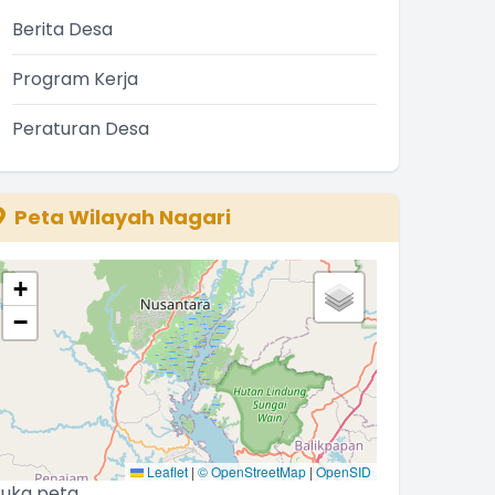
Berita Desa
Program Kerja
Peraturan Desa
Peta Wilayah Nagari
+
−
Leaflet
|
© OpenStreetMap
|
OpenSID
uka peta