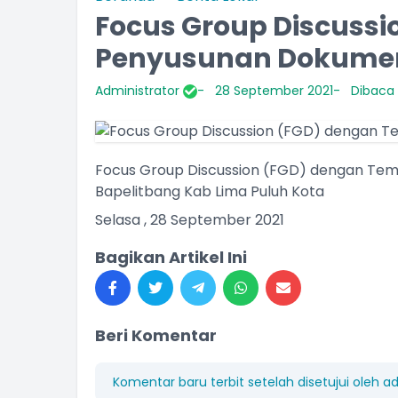
Focus Group Discuss
Penyusunan Dokume
Administrator
28 September 2021
Dibaca 
INALDI
AGIL KURNIAWAN A.M
ORONG BALIAK
KEPALA JORONG LOKUAN
Focus Group Discussion (FGD) dengan Tem
am Kehadiran
Belum Rekam Kehadiran
Bapelitbang Kab Lima Puluh Kota
Selasa , 28 September 2021
Bagikan Artikel Ini
Beri Komentar
Komentar baru terbit setelah disetujui oleh a