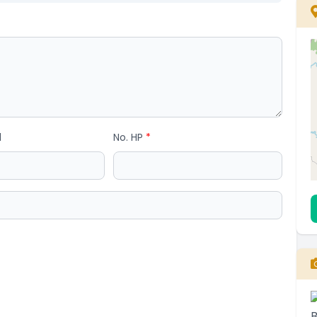
l
No. HP
*