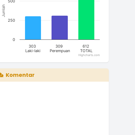
500
Jumlah
250
0
303
309
612
Laki-laki
Perempuan
TOTAL
Highcharts.com
nd of interactive chart.
Komentar