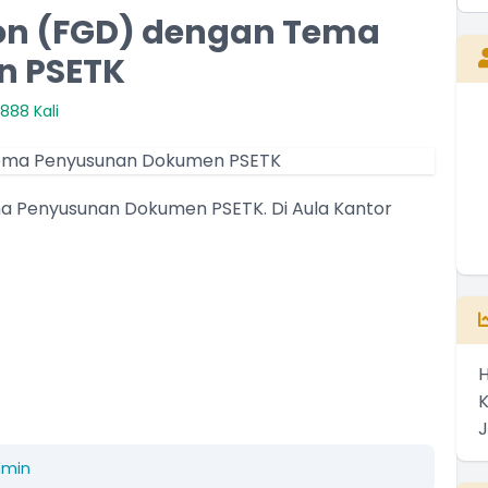
ion (FGD) dengan Tema
n PSETK
888 Kali
d
MALKISRAN
G
Kepala Desa
a Penyusunan Dokumen PSETK. Di Aula Kantor
Belum Rekam Kehadiran
H
dmin