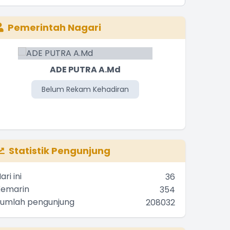
Pemerintah Nagari
ADE PUTRA A.Md
DI
Belum Rekam Kehadiran
Be
Statistik Pengunjung
ari ini
36
Kemarin
354
Jumlah pengunjung
208032