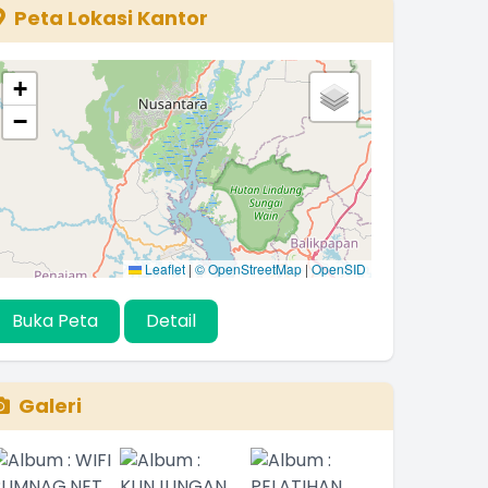
Peta Lokasi Kantor
+
−
Leaflet
|
© OpenStreetMap
|
OpenSID
Buka Peta
Detail
Galeri