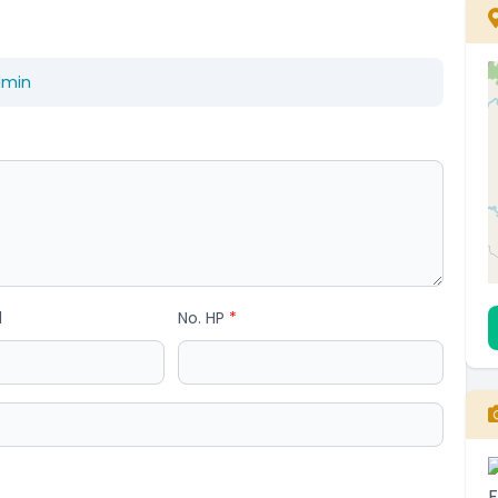
dmin
l
No. HP
*