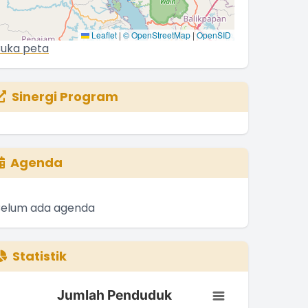
Leaflet
|
© OpenStreetMap
|
OpenSID
uka peta
Sinergi Program
Agenda
Belum ada agenda
Statistik
Jumlah Penduduk
Jumlah Penduduk
ar chart with 3 bars.