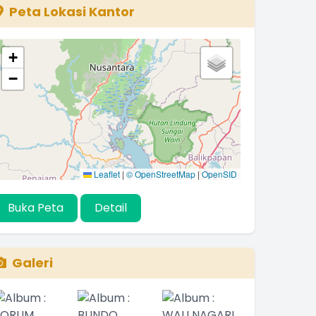
Peta Lokasi Kantor
+
−
Leaflet
|
© OpenStreetMap
|
OpenSID
Buka Peta
Detail
Galeri