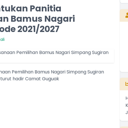
ukan Panitia
an Bamus Nagari
ode 2021/2027
d
MALKISRAN
ali
G
Kepala Desa
Belum Rekam Kehadiran
aan Pemilihan Bamus Nagari Simpang Sugiran
h turut hadir Camat Guguak
H