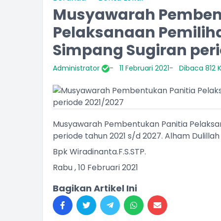
Musyawarah Pembent
Pelaksanaan Pemilih
Simpang Sugiran peri
INALDI
AGIL KURNIAWAN A.M
Administrator
11 Februari 2021
Dibaca 812 K
ORONG BALIAK
KEPALA JORONG LOKUAN
am Kehadiran
Belum Rekam Kehadiran
Musyawarah Pembentukan Panitia Pelaksan
periode tahun 2021 s/d 2027. Alham Dulilla
Bpk Wiradinanta.F.S.STP.
Rabu , 10 Februari 2021
Bagikan Artikel Ini