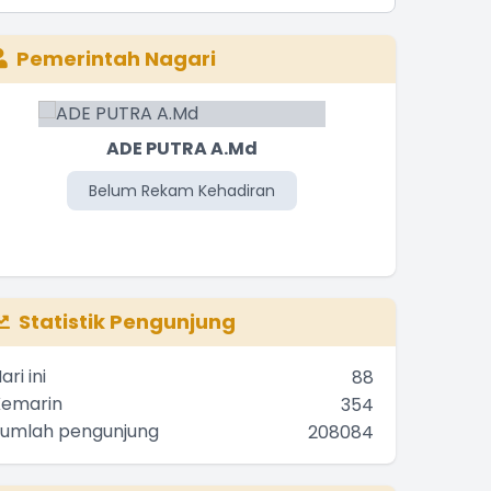
Pemerintah Nagari
ADE PUTRA A.Md
DI
Belum Rekam Kehadiran
Be
Statistik Pengunjung
ari ini
88
Kemarin
354
Jumlah pengunjung
208084