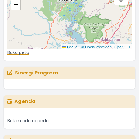
−
Leaflet
|
© OpenStreetMap
|
OpenSID
Buka peta
Sinergi Program
Agenda
Belum ada agenda