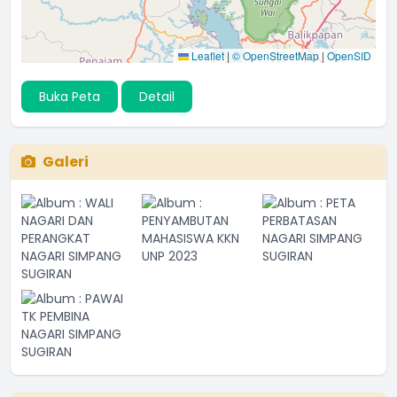
Leaflet
|
© OpenStreetMap
|
OpenSID
Buka Peta
Detail
Galeri