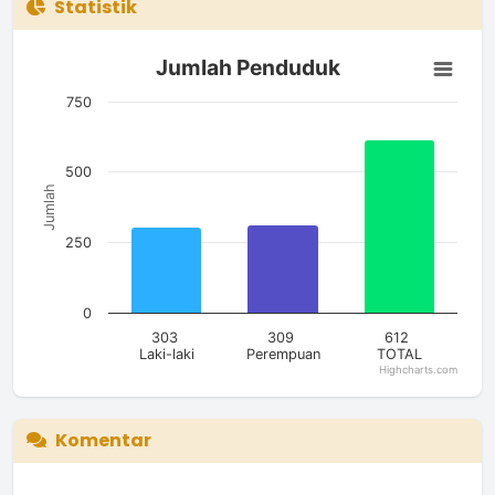
Statistik
Jumlah Penduduk
Jumlah Penduduk
Bar chart with 3 bars.
The chart has 1 X axis displaying categories.
750
The chart has 1 Y axis displaying Jumlah. Data ranges from 30
500
Jumlah
250
0
303
309
612
Laki-laki
Perempuan
TOTAL
Highcharts.com
End of interactive chart.
Komentar