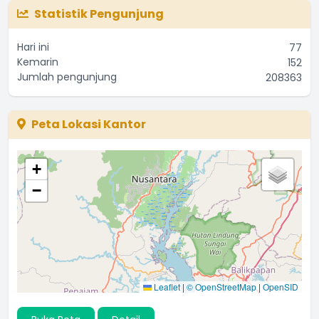
Statistik Pengunjung
Hari ini
77
Kemarin
152
Jumlah pengunjung
208363
Peta Lokasi Kantor
+
−
Leaflet
|
© OpenStreetMap
|
OpenSID