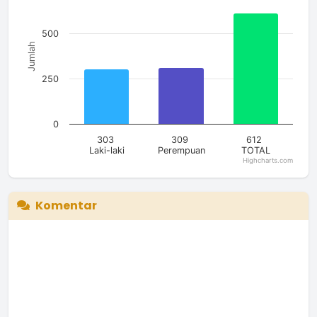
The chart has 1 Y axis displaying Jumlah. Data ranges from 30
500
Jumlah
250
0
303
309
612
Laki-laki
Perempuan
TOTAL
Highcharts.com
End of interactive chart.
Komentar