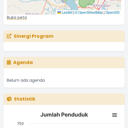
Leaflet
|
© OpenStreetMap
|
OpenSID
Buka peta
Sinergi Program
Agenda
Belum ada agenda
Statistik
Jumlah Penduduk
Jumlah Penduduk
Bar chart with 3 bars.
The chart has 1 X axis displaying categories.
750