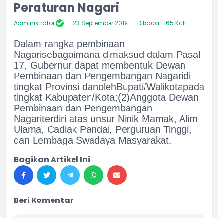
Peraturan Nagari
Administrator
23 September 2019
Dibaca 1.165 Kali
Dalam rangka pembinaan
Nagari
seb
agaimana dimaksud dalam
Pasal
1
7
, Gubernur dapat membentuk Dewan
Pe
mbinaan dan
Pengembangan
Nagari
di
tingkat Provinsi dan
oleh
Bupati
/Walikota
pada
tingkat
K
abupaten/
K
ota;
(2)
Anggota Dewan
Pembinaan dan Pengembangan
Nagari
terdiri atas
unsur Ninik Mamak, Alim
Ulama, Cadiak Pandai, Perguruan
Tinggi,
dan Lembaga Swadaya Masyarakat.
Bagikan Artikel Ini
Beri Komentar